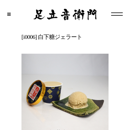
[i0006] 白下糖ジェラート