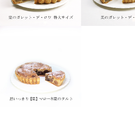
[b0008] 栗のガレット・デ・ロ
[b0009] 栗のガレ
ワ 特大サイズ
ワ
[t0034]思いっきり【栗】 マ
ローネ栗のタルト