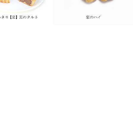
3] 思いっきり【栗】 栗
のタルト
[t0012] 栗のパイ