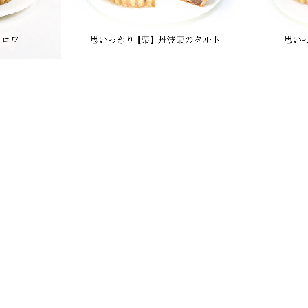
ット・デ・ロ
[t0001] 思いっきり【栗】 丹
[t000
波栗のタルト