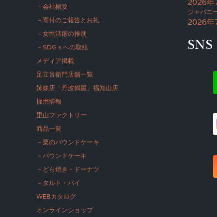
2026年
－会社概要
ジャパニー
－寄付のご報告とお礼
2026年
－女性活躍の推進
SNS
－SDGｓへの取組
メディア掲載
足立音衛門店舗一覧
姉妹店「丹波鶴屋」福知山店
採用情報
里山ファクトリー
商品一覧
－栗のパウンドケーキ
－パウンドケーキ
－どら焼き・ドーナツ
－タルト・パイ
WEBカタログ
オンラインショップ