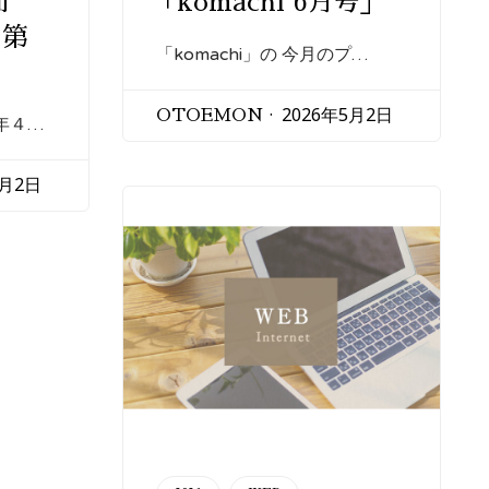
聞
「komachi 6月号」
 第
「komachi」の 今月のプ…
2026年5月2日
OTOEMON
年４…
5月2日
CATEGORY