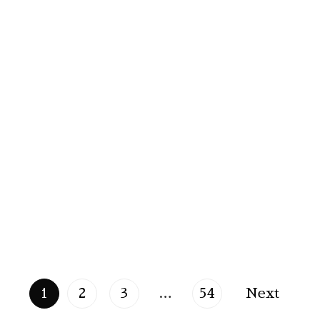
1
2
3
…
54
Next