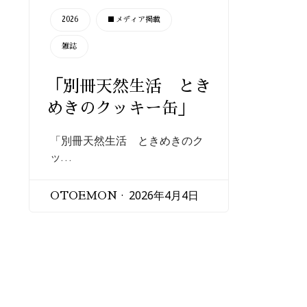
CATEGORY
2026
■メディア掲載
雑誌
「別冊天然生活 とき
めきのクッキー缶」
「別冊天然生活 ときめきのク
ッ…
2026年4月4日
OTOEMON