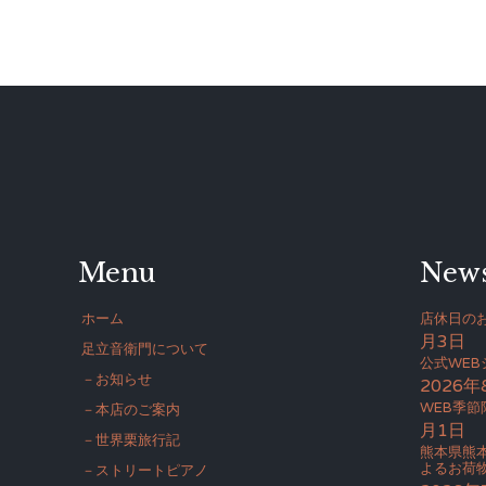
Menu
New
ホーム
店休日のお
月3日
足立音衛門について
公式WE
－お知らせ
2026年
WEB季節
－本店のご案内
月1日
－世界栗旅行記
熊本県熊
よるお荷
－ストリートピアノ