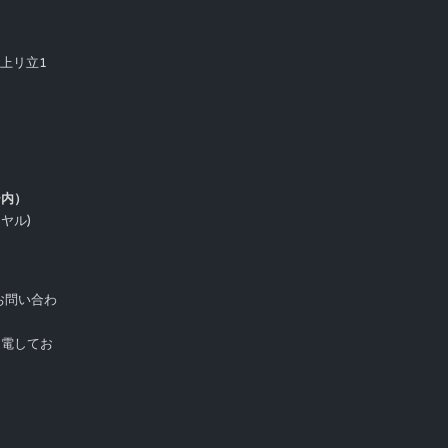
市上リ立1
ー内）
イヤル)
お問い合わ
受電してお