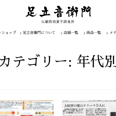
仏蘭西焼菓子調進所
ンショップ
足立音衛門について
店舗一覧
商品一覧
メ
Skip
to
content
カテゴリー: 年代