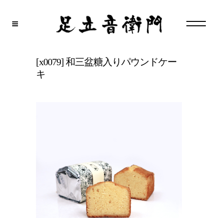
[x0079] 和三盆糖入りパウンドケー
キ