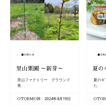
CATEGORY
CATEGORY
■お知らせ
■お知
里山栗園 ～新芽～
夏の
里山ファクトリー グラウンド
夏のギ
奥…
た…
2024年4月19日
OTOEMON
OTO