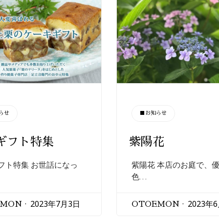
CATEGORY
らせ
■お知らせ
ギフト特集
紫陽花
フト特集 お世話になっ
紫陽花 本店のお庭で、
色…
2023年7月3日
2023年
EMON
OTOEMON