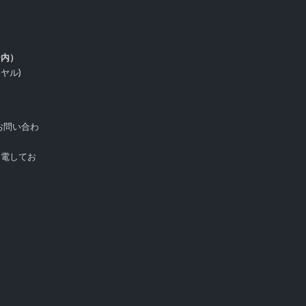
ー内）
イヤル)
お問い合わ
受電してお