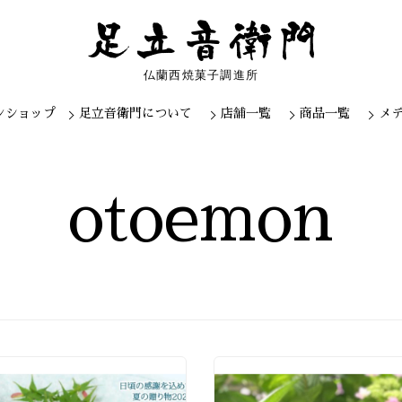
仏蘭西焼菓子調進所
ンショップ
足立音衛門について
店舗一覧
商品一覧
メ
Skip
to
content
otoemon