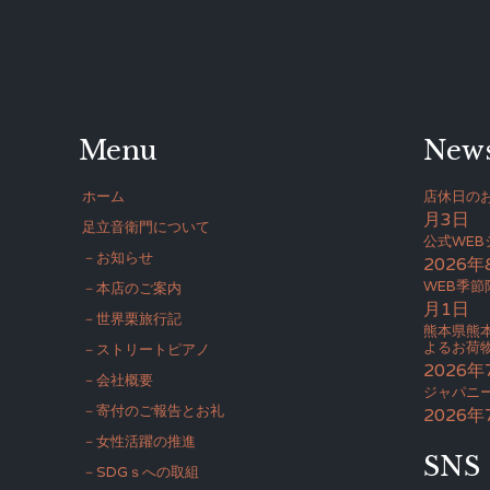
Menu
New
ホーム
店休日のお
月3日
足立音衛門について
公式WE
－お知らせ
2026年
WEB季節
－本店のご案内
月1日
－世界栗旅行記
熊本県熊
よるお荷
－ストリートピアノ
2026年
－会社概要
ジャパニー
－寄付のご報告とお礼
2026年
－女性活躍の推進
SNS
－SDGｓへの取組