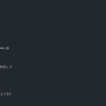
4-18
て対応して
市上リ立1