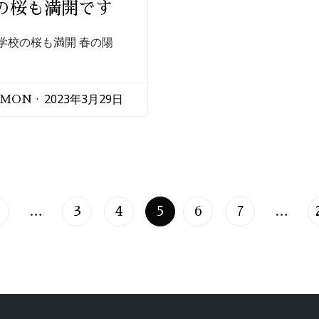
の桜も満開です
学校の桜も満開 春の陽
2023年3月29日
EMON
…
3
4
5
6
7
…