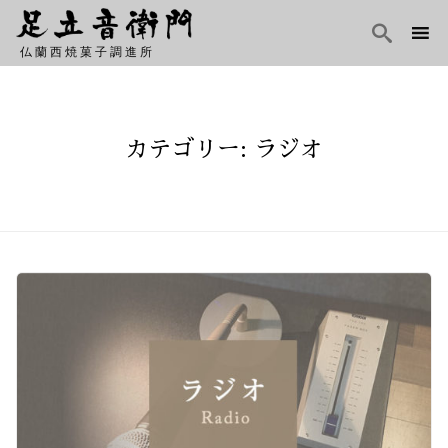

仏蘭西焼菓子調進所
Skip
to
content
カテゴリー: ラジオ