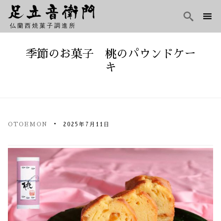

仏蘭西焼菓子調進所
Skip
to
季節のお菓子 桃のパウンドケー
content
キ
OTOEMON
2025年7月11日