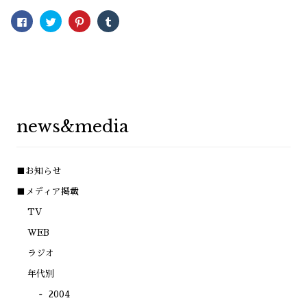
Facebook
ク
ク
ク
で
リ
リ
リ
共
ッ
ッ
ッ
有
ク
ク
ク
す
し
し
し
る
て
て
て
に
Twitter
Pinterest
Tumblr
は
で
で
で
ク
共
共
共
リ
有
有
有
ッ
(新
(新
(新
ク
し
し
し
し
い
い
い
news&media
て
ウ
ウ
ウ
く
ィ
ィ
ィ
だ
ン
ン
ン
さ
ド
ド
ド
い
ウ
ウ
ウ
(新
で
で
で
■お知らせ
し
開
開
開
い
き
き
き
ウ
ま
ま
ま
■メディア掲載
ィ
す)
す)
す)
ン
TV
ド
ウ
で
WEB
開
き
ラジオ
ま
す)
年代別
2004