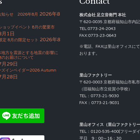
s
Contact
2026年8
知らせ 2026年8月
株式会社 足立音衛門 本社
〒620-0035 京都府福知山市内記4
Bショップイベント 8月の驚栗市
TEL:0773-24-2043
8月1日
FAX:0773-23-0643
2026年8
限定 8月の限定セット
※電話、FAXは里山オフィスに
本地方を震源とする地震の影響に
おります。
物のお届けについて
7月29日
ズインベイダー2026 Autumn
里山ファクトリー
7月28日
〒620-0003 京都府福知山市私
（旧福知山市立佐賀小学校）
TEL：0773-21-9030
FAX：0773-21-9031
里山オフィス（里山ファクトリ
TEL：0120-535-400(フリーダ
平日 9：00～16：30