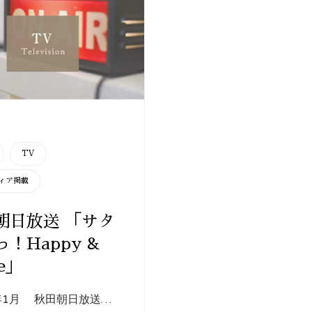
TV
ィア掲載
朝日放送 「サタ
！Happy &
le」
9年1月 秋田朝日放送…