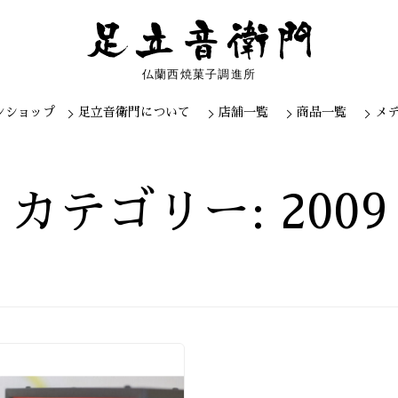
仏蘭西焼菓子調進所
ンショップ
足立音衛門について
店舗一覧
商品一覧
メ
Skip
to
content
カテゴリー: 2009