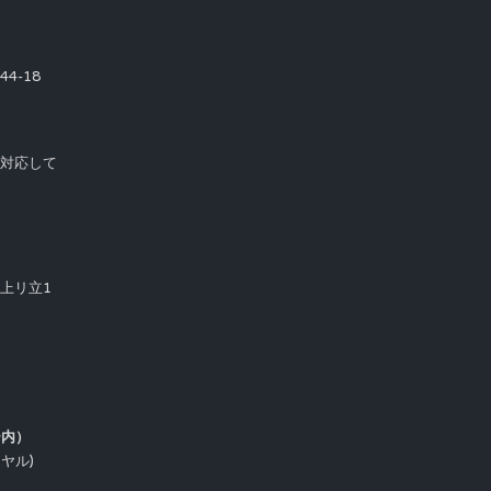
4-18
て対応して
市上リ立1
ー内）
イヤル)