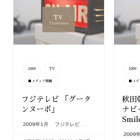
CATEGORY
CATEGORY
2009
TV
2009
■メディア掲載
■メデ
フジテレビ 「グータ
秋田
ンヌーボ」
ナビっ
Smi
2009年1月 フジテレビ …
200