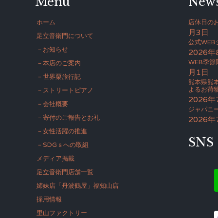
Menu
New
ホーム
店休日のお
月3日
足立音衛門について
公式WE
－お知らせ
2026年
WEB季節
－本店のご案内
月1日
－世界栗旅行記
熊本県熊
よるお荷
－ストリートピアノ
2026年
－会社概要
ジャパニー
－寄付のご報告とお礼
2026年
－女性活躍の推進
SNS
－SDGｓへの取組
メディア掲載
足立音衛門店舗一覧
姉妹店「丹波鶴屋」福知山店
採用情報
里山ファクトリー