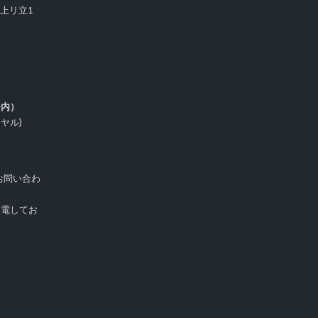
市上リ立1
ー内）
イヤル)
お問い合わ
受電してお