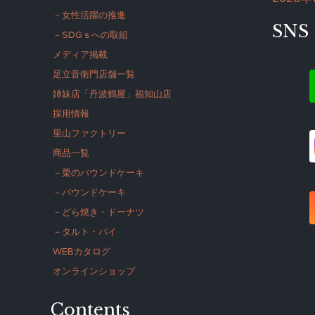
－女性活躍の推進
SNS
－SDGｓへの取組
メディア掲載
足立音衛門店舗一覧
姉妹店「丹波鶴屋」福知山店
採用情報
里山ファクトリー
商品一覧
－栗のパウンドケーキ
－パウンドケーキ
－どら焼き・ドーナツ
－タルト・パイ
WEBカタログ
オンラインショップ
Contents