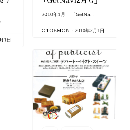
るナ
「GetNavi2月号」
2010年1月 「GetNa…
 …
2010年2月1日
OTOEMON
2月1日
CATEGORY