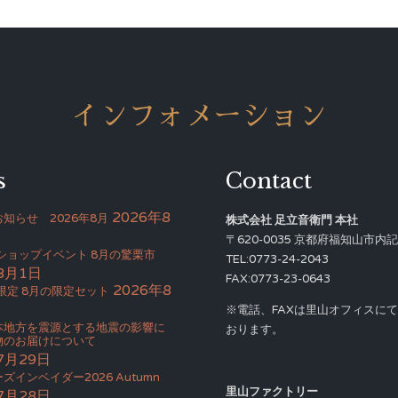
インフォメーション
s
Contact
2026年8
知らせ 2026年8月
株式会社 足立音衛門 本社
〒620-0035 京都府福知山市内記4
Bショップイベント 8月の驚栗市
TEL:0773-24-2043
8月1日
FAX:0773-23-0643
2026年8
限定 8月の限定セット
※電話、FAXは里山オフィスに
本地方を震源とする地震の影響に
おります。
物のお届けについて
7月29日
ズインベイダー2026 Autumn
里山ファクトリー
7月28日