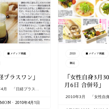
CATEGORY
■メディア掲載
2010
■メディア掲載
雑誌
経プラスワン」
「女性自身3月30
月6日 合併号」
0年4月 「日経プラス…
2010年3月 「女性自
2010年4月1日
EMON