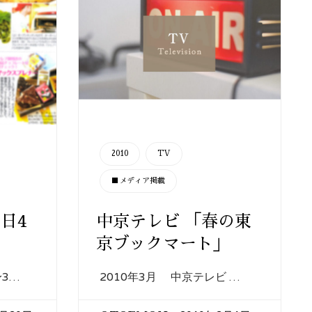
CATEGORY
2010
TV
■メディア掲載
日4
中京テレビ 「春の東
京ブックマート」
身3…
2010年3月 中京テレビ …