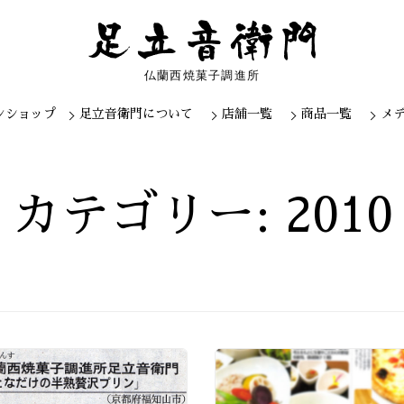
仏蘭西焼菓子調進所
ンショップ
足立音衛門について
店舗一覧
商品一覧
メ
Skip
to
content
カテゴリー: 2010