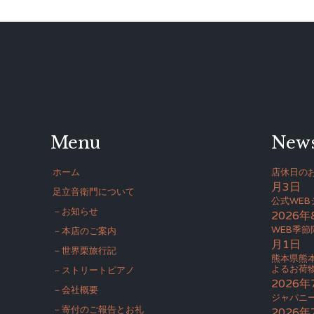
Menu
New
ホーム
店休日のお
月3日
足立音衛門について
公式WE
－お知らせ
2026年
WEB季節
－本店のご案内
月1日
－世界栗旅行記
熊本県熊
よるお荷
－ストリートピアノ
2026年
－会社概要
ジャパニー
－寄付のご報告とお礼
2026年