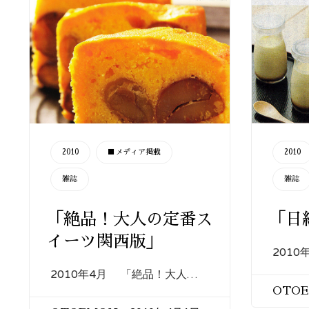
CATEGORY
CATEGORY
2010
■メディア掲載
2010
雑誌
雑誌
「絶品！大人の定番ス
「日
イーツ関西版」
201
2010年4月 「絶品！大人…
OTO