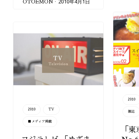
2010年4月1日
OTOEMON
CATEGORY
2010
CATEGORY
2010
TV
雑誌
■メディア掲載
「東京