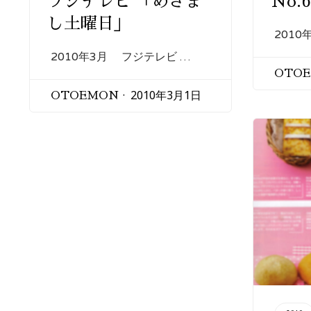
フジテレビ 「めざま
No.
し土曜日」
2010
2010年3月 フジテレビ …
OTO
2010年3月1日
OTOEMON
CATEGORY