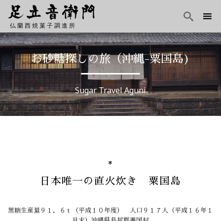

仏蘭西焼菓子調進所
Skip
to
お砂糖探しの旅（沖縄-粟国島)
content
Sugar Travel Aguni
日本唯一の直火炊き 粟国島
黒糖生産量９１．６ｔ（平成１０年度） 人口９１７人（平成１６年１
月末）沖縄県島尻郡粟国村