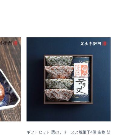
ギフトセット 栗のテリーヌと焼菓子4個 進物 詰