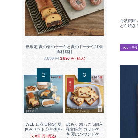
丹波鶴屋
どら焼き 
夏限定 夏の栗のケーキと夏のドーナツ10個
web・丹
送料無料
7,880
円
3,980
円
(税込)
WEB 出荷日限定 夏
訳あり 端っこ 5個入
休みセット 送料無料
数量限定 カットケー
キ 夏のパウンドケー
5,980
円
(税込)