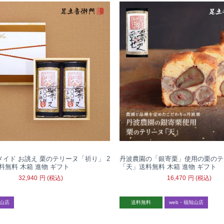
イド お誂え 栗のテリーヌ「祈り」 2
丹波農園の「銀寄栗」使用の栗のテ
料無料 木箱 進物 ギフト
「天」送料無料 木箱 進物 ギフト
32,940
円
(税込)
16,470
円
(税込)
知山店
送料無料
web・福知山店