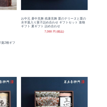
お中元 暑中見舞 残暑見舞 栗のテリーヌと栗の
水羊羹入り菓子詰め合わせ ギフトセット 進物
ギフト 夏ギフト 詰め合わせ
7,088
円
(税込)
羊羹2種ギフ