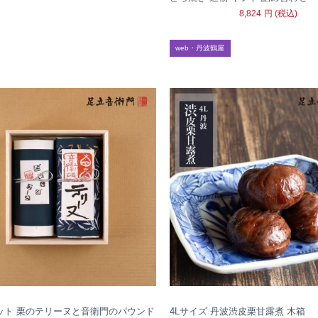
8,824
円
(税込)
web・丹波鶴屋
ット 栗のテリーヌと音衛門のパウンド
4Lサイズ 丹波渋皮栗甘露煮 木箱