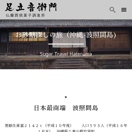

仏蘭西焼菓子調進所
Skip
to
お砂糖探しの旅（沖縄-波照間島)
content
Sugar Travel Hateruma
日本最南端 波照間島
黒糖生産量２１４２ｔ（平成１０年度） 人口５９３人（平成１６年
１月末） 沖縄県八重山郡竹富町