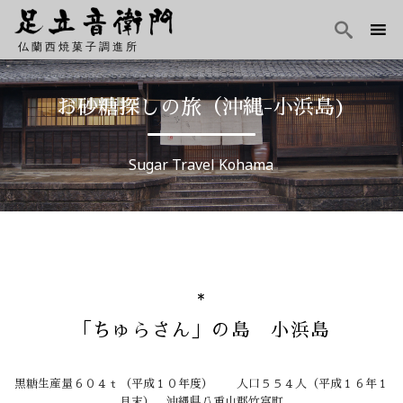

仏蘭西焼菓子調進所
Skip
to
お砂糖探しの旅（沖縄-小浜島)
content
Sugar Travel Kohama
「ちゅらさん」の島 小浜島
黒糖生産量６０４ｔ（平成１０年度） 人口５５４人（平成１６年１
月末） 沖縄県八重山郡竹富町