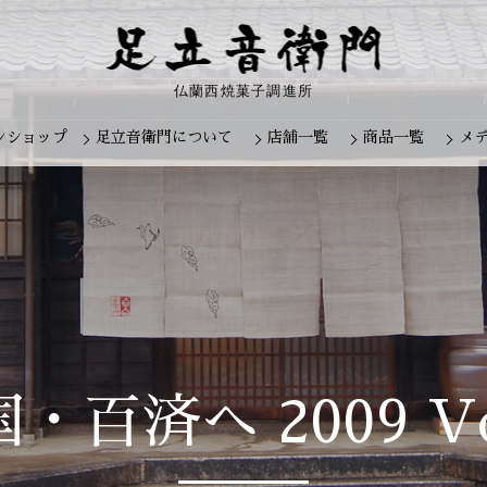
仏蘭西焼菓子調進所
ンショップ
足立音衛門について
店舗一覧
商品一覧
メ
Skip
to
content
・百済へ 2009 Vo