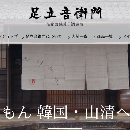
仏蘭西焼菓子調進所
ンショップ
足立音衛門について
店舗一覧
商品一覧
メ
Skip
to
content
もん 韓国・山清へ V