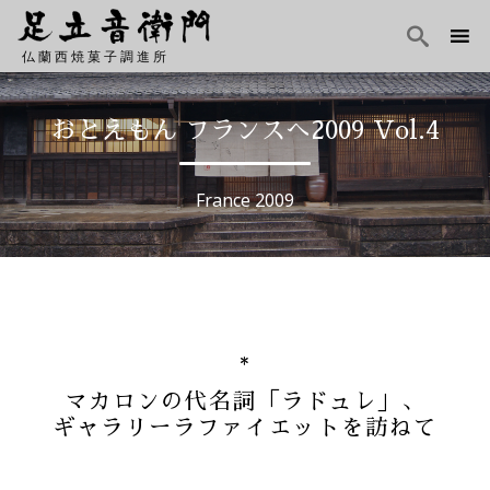

仏蘭西焼菓子調進所
Skip
to
おとえもん フランスへ2009 Vol.4
content
France 2009
マカロンの代名詞「ラドュレ」、
ギャラリーラファイエットを訪ねて