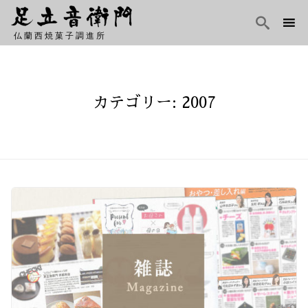

仏蘭西焼菓子調進所
Skip
to
content
カテゴリー: 2007