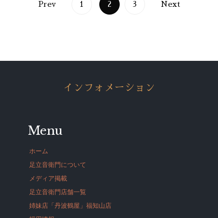
Prev
1
2
3
Next
インフォメーション
Menu
ホーム
足立音衛門について
メディア掲載
足立音衛門店舗一覧
姉妹店「丹波鶴屋」福知山店