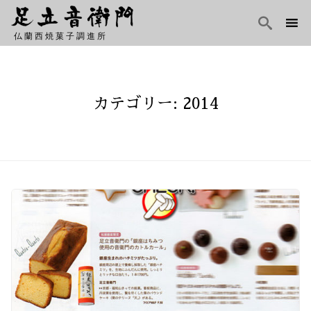

仏蘭西焼菓子調進所
Skip
to
content
カテゴリー: 2014