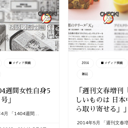
CATEGORY
■メディア掲載
2014
■メディア掲載
雑誌
404週間女性自身5
「週刊文春増刊
日号」
しいものは 日本
ら取り寄せる」
年4月 「1404週間…
2014年5月 「週刊文春