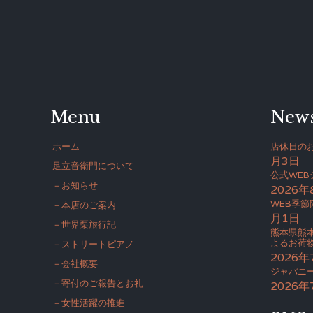
Menu
New
ホーム
店休日のお
月3日
足立音衛門について
公式WE
－お知らせ
2026年
WEB季節
－本店のご案内
月1日
－世界栗旅行記
熊本県熊
よるお荷
－ストリートピアノ
2026年
－会社概要
ジャパニー
－寄付のご報告とお礼
2026年
－女性活躍の推進