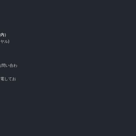
ー内）
イヤル)
お問い合わ
受電してお