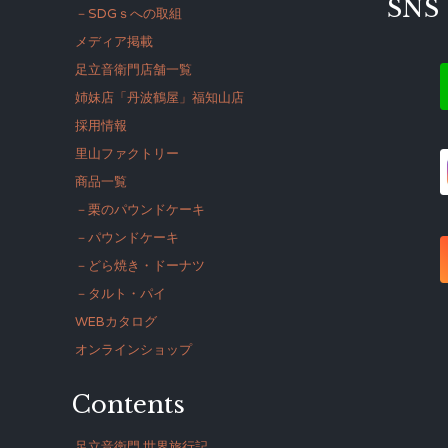
SNS
－SDGｓへの取組
メディア掲載
足立音衛門店舗一覧
姉妹店「丹波鶴屋」福知山店
採用情報
里山ファクトリー
商品一覧
－栗のパウンドケーキ
－パウンドケーキ
－どら焼き・ドーナツ
－タルト・パイ
WEBカタログ
オンラインショップ
Contents
足立音衛門 世界旅行記