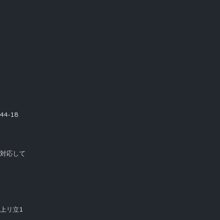
4-18
て対応して
市上リ立1