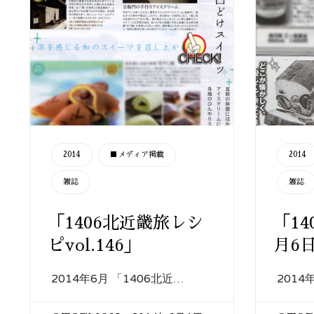
CATEGORY
CATEGORY
2014
■メディア掲載
2014
雑誌
雑誌
「1406北近畿旅レシ
「1
ピvol.146」
月6
2014年6月 「1406北近…
2014