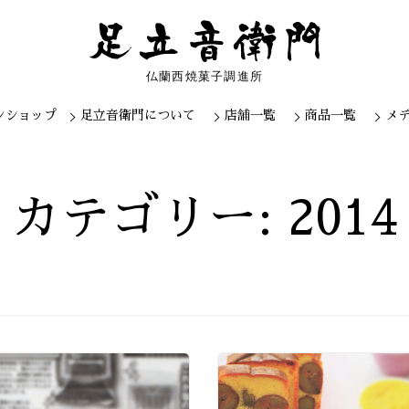
仏蘭西焼菓子調進所
ンショップ
足立音衛門について
店舗一覧
商品一覧
メ
Skip
to
content
カテゴリー: 2014