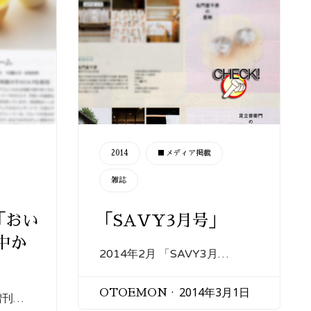
CATEGORY
2014
■メディア掲載
雑誌
「おい
「SAVY3月号」
中か
2014年2月 「SAVY3月…
」
2014年3月1日
OTOEMON
増刊…