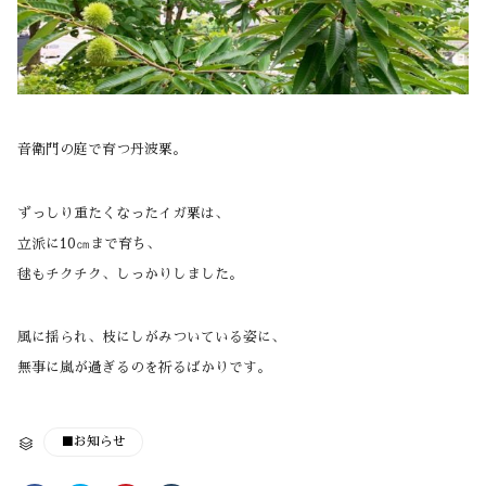
音衛門の庭で育つ丹波栗。
ずっしり重たくなったイガ栗は、
立派に10㎝まで育ち、
毬もチクチク、しっかりしました。
風に揺られ、枝にしがみついている姿に、
無事に嵐が過ぎるのを祈るばかりです。
CATEGORY
■お知らせ
