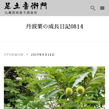

仏蘭西焼菓子調進所
Skip
to
丹波栗の成長日記0814
content
OTOEMON
2019年8月14日