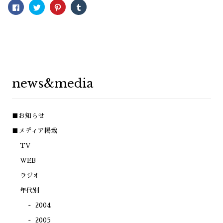
Facebook
ク
ク
ク
で
リ
リ
リ
共
ッ
ッ
ッ
有
ク
ク
ク
す
し
し
し
る
て
て
て
に
Twitter
Pinterest
Tumblr
は
で
で
で
ク
共
共
共
リ
有
有
有
ッ
(新
(新
(新
ク
し
し
し
し
い
い
い
news&media
て
ウ
ウ
ウ
く
ィ
ィ
ィ
だ
ン
ン
ン
さ
ド
ド
ド
い
ウ
ウ
ウ
(新
で
で
で
■お知らせ
し
開
開
開
い
き
き
き
ウ
ま
ま
ま
■メディア掲載
ィ
す)
す)
す)
ン
TV
ド
ウ
で
WEB
開
き
ラジオ
ま
す)
年代別
2004
2005