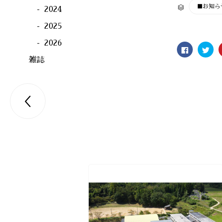
CATEGORY
■お知ら

2024
2025
2026
Facebook
ク
で
リ
共
ッ
雑誌
有
ク
す
し
る
て
に
Twit
は
で
ク
共

リ
有
ッ
(新
ク
し
し
い
て
ウ
く
ィ
だ
ン
さ
ド
い
ウ
(新
で
し
開
い
き
ウ
ま
ィ
す)
ン
ド
ウ
で
開
き
ま