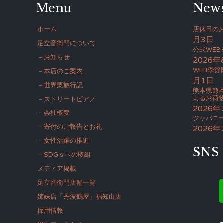
Menu
New
ホーム
店休日のお
月3日
足立音衛門について
公式WE
－お知らせ
2026年
WEB季節
－本店のご案内
月1日
－世界栗旅行記
熊本県熊
よるお荷
－ストリートピアノ
2026年
－会社概要
ジャパニー
－寄付のご報告とお礼
2026年
－女性活躍の推進
SNS
－SDGｓへの取組
メディア掲載
足立音衛門店舗一覧
姉妹店「丹波鶴屋」福知山店
採用情報