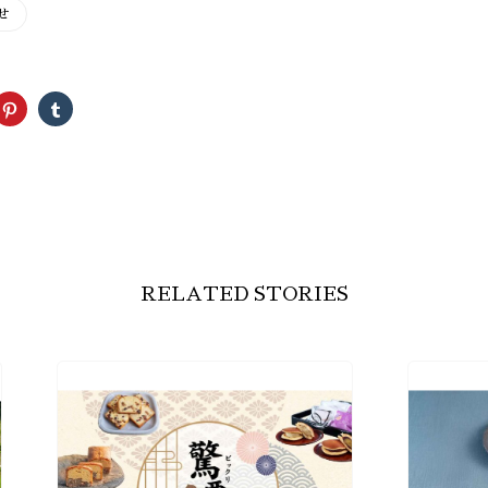
せ
ク
ク
リ
リ
ッ
ッ
ク
ク
し
し
て
て
ter
Pinterest
Tumblr
で
で
共
共
有
有
(新
(新
し
し
い
い
ウ
ウ
ィ
ィ
RELATED STORIES
ン
ン
ド
ド
ウ
ウ
で
で
開
開
き
き
ま
ま
す)
す)