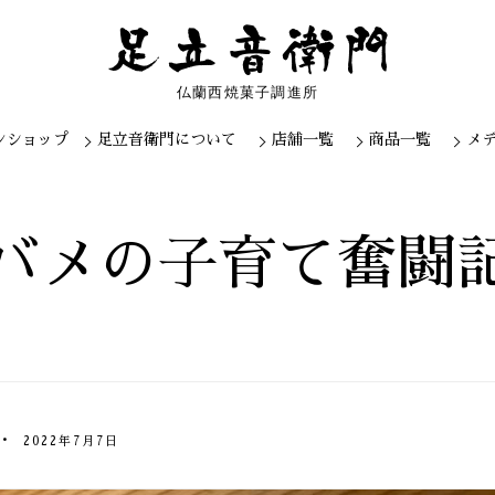
仏蘭西焼菓子調進所
ンショップ
足立音衛門について
店舗一覧
商品一覧
メ
Skip
to
content
バメの子育て奮闘
2022年7月7日