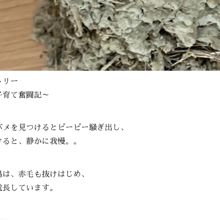
トリー
子育て奮闘記～
バメを見つけるとピーピー騒ぎ出し、
けると、静かに我慢。。
鳥は、赤毛も抜けはじめ、
成長しています。