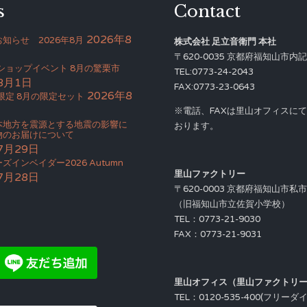
s
Contact
2026年8
知らせ 2026年8月
株式会社 足立音衛門 本社
〒620-0035 京都府福知山市内記4
Bショップイベント 8月の驚栗市
TEL:0773-24-2043
8月1日
FAX:0773-23-0643
2026年8
限定 8月の限定セット
※電話、FAXは里山オフィスに
本地方を震源とする地震の影響に
おります。
物のお届けについて
7月29日
ズインベイダー2026 Autumn
里山ファクトリー
7月28日
〒620-0003 京都府福知山市私
（旧福知山市立佐賀小学校）
TEL：0773-21-9030
FAX：0773-21-9031
里山オフィス（里山ファクトリ
TEL：0120-535-400(フリーダ