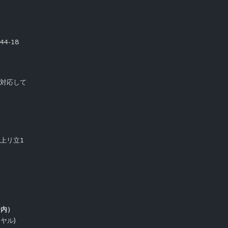
4-18
て対応して
市上リ立1
ー内）
イヤル)