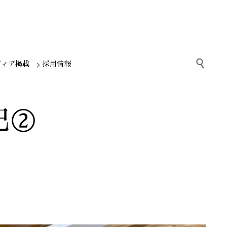

ディア掲載
採用情報
記②