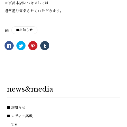
※京都本店につきましては
通常通り営業させていただきます。
CATEGORY
■お知らせ

Facebook
ク
ク
ク
で
リ
リ
リ
共
ッ
ッ
ッ
有
ク
ク
ク
す
し
し
し
る
て
て
て
に
Twitter
Pinterest
Tumblr
は
で
で
で
ク
共
共
共
リ
有
有
有
ッ
(新
(新
(新
ク
し
し
し
し
い
い
い
news&media
て
ウ
ウ
ウ
く
ィ
ィ
ィ
だ
ン
ン
ン
さ
ド
ド
ド
い
ウ
ウ
ウ
(新
で
で
で
■お知らせ
し
開
開
開
い
き
き
き
ウ
ま
ま
ま
■メディア掲載
ィ
す)
す)
す)
ン
TV
ド