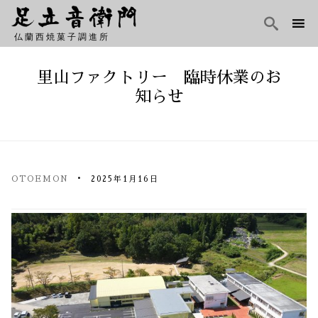

仏蘭西焼菓子調進所
Skip
to
里山ファクトリー 臨時休業のお
content
知らせ
OTOEMON
2025年1月16日