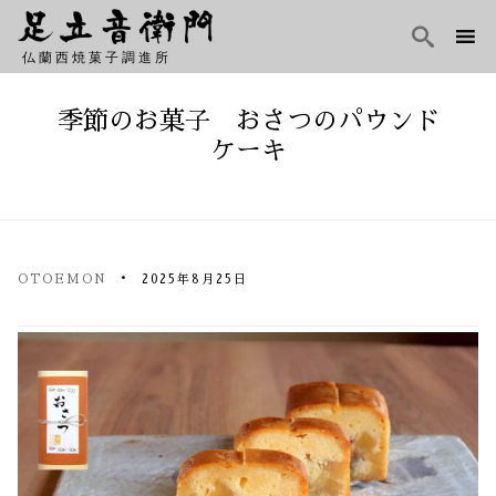

仏蘭西焼菓子調進所
Skip
to
季節のお菓子 おさつのパウンド
content
ケーキ
OTOEMON
2025年8月25日