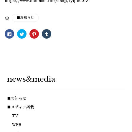
https://www.otoemon.com/shop/fytj-b0012
CATEGORY
■お知らせ

Facebook
ク
ク
ク
で
リ
リ
リ
共
ッ
ッ
ッ
有
ク
ク
ク
す
し
し
し
る
て
て
て
に
Twitter
Pinterest
Tumblr
は
で
で
で
ク
共
共
共
リ
有
有
有
ッ
(新
(新
(新
ク
し
し
し
し
い
い
い
news&media
て
ウ
ウ
ウ
く
ィ
ィ
ィ
だ
ン
ン
ン
さ
ド
ド
ド
い
ウ
ウ
ウ
(新
で
で
で
■お知らせ
し
開
開
開
い
き
き
き
ウ
ま
ま
ま
■メディア掲載
ィ
す)
す)
す)
ン
TV
ド
ウ
で
WEB
開
き