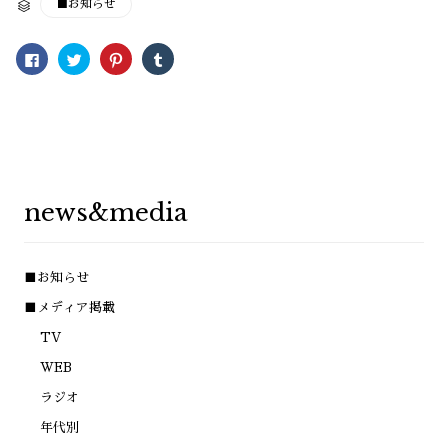
■お知らせ

Facebook
ク
ク
ク
で
リ
リ
リ
共
ッ
ッ
ッ
有
ク
ク
ク
す
し
し
し
る
て
て
て
に
Twitter
Pinterest
Tumblr
は
で
で
で
ク
共
共
共
リ
有
有
有
ッ
(新
(新
(新
ク
し
し
し
し
い
い
い
news&media
て
ウ
ウ
ウ
く
ィ
ィ
ィ
だ
ン
ン
ン
さ
ド
ド
ド
い
ウ
ウ
ウ
(新
で
で
で
■お知らせ
し
開
開
開
い
き
き
き
ウ
ま
ま
ま
■メディア掲載
ィ
す)
す)
す)
ン
TV
ド
ウ
で
WEB
開
き
ラジオ
ま
す)
年代別