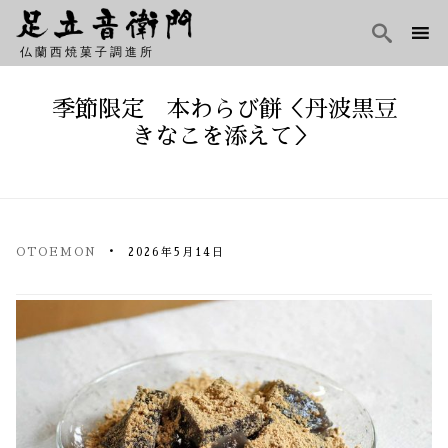

仏蘭西焼菓子調進所
Skip
to
季節限定 本わらび餅＜丹波黒豆
content
きなこを添えて＞
OTOEMON
2026年5月14日