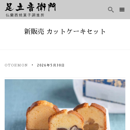

仏蘭西焼菓子調進所
Skip
to
新販売 カットケーキセット
content
OTOEMON
2026年5月30日