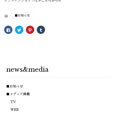
オンラインショップは
≫こちらから≪
CATEGORY
■お知らせ

Facebook
ク
ク
ク
で
リ
リ
リ
共
ッ
ッ
ッ
有
ク
ク
ク
す
し
し
し
る
て
て
て
に
Twitter
Pinterest
Tumblr
は
で
で
で
ク
共
共
共
リ
有
有
有
ッ
(新
(新
(新
ク
し
し
し
し
い
い
い
news&media
て
ウ
ウ
ウ
く
ィ
ィ
ィ
だ
ン
ン
ン
さ
ド
ド
ド
い
ウ
ウ
ウ
(新
で
で
で
■お知らせ
し
開
開
開
い
き
き
き
ウ
ま
ま
ま
■メディア掲載
ィ
す)
す)
す)
ン
TV
ド
ウ
で
WEB
開
き