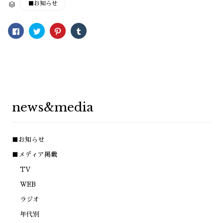
CATEGORY
■お知らせ

Facebook
ク
ク
ク
で
リ
リ
リ
共
ッ
ッ
ッ
有
ク
ク
ク
す
し
し
し
る
て
て
て
に
Twitter
Pinterest
Tumblr
は
で
で
で
ク
共
共
共
リ
有
有
有
ッ
(新
(新
(新
ク
し
し
し
し
い
い
い
news&media
て
ウ
ウ
ウ
く
ィ
ィ
ィ
だ
ン
ン
ン
さ
ド
ド
ド
い
ウ
ウ
ウ
(新
で
で
で
■お知らせ
し
開
開
開
い
き
き
き
ウ
ま
ま
ま
■メディア掲載
ィ
す)
す)
す)
ン
TV
ド
ウ
で
WEB
開
き
ラジオ
ま
す)
年代別