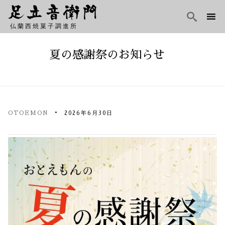

仏蘭西焼菓子調進所
Skip
to
夏の感謝祭のお知らせ
content
OTOEMON
2026年6月30日