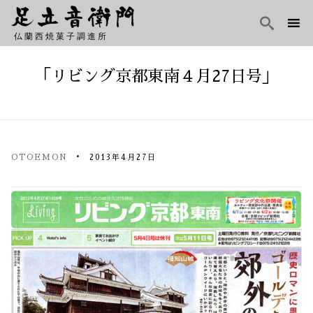

仏蘭西焼菓子調進所
Skip
to
「リビング京都東南４月27日号」
content
OTOEMON
2013年4月27日