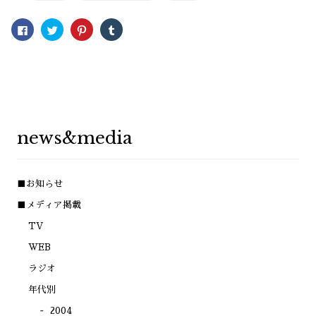
Facebook
ク
ク
ク
で
リ
リ
リ
共
ッ
ッ
ッ
有
ク
ク
ク
す
し
し
し
る
て
て
て
に
Twitter
Pinterest
Tumblr
は
で
で
で
ク
共
共
共
リ
有
有
有
ッ
(新
(新
(新
ク
し
し
し
し
い
い
い
news&media
て
ウ
ウ
ウ
く
ィ
ィ
ィ
だ
ン
ン
ン
さ
ド
ド
ド
い
ウ
ウ
ウ
(新
で
で
で
■お知らせ
し
開
開
開
い
き
き
き
ウ
ま
ま
ま
■メディア掲載
ィ
す)
す)
す)
ン
TV
ド
ウ
で
WEB
開
き
ラジオ
ま
す)
年代別
2004