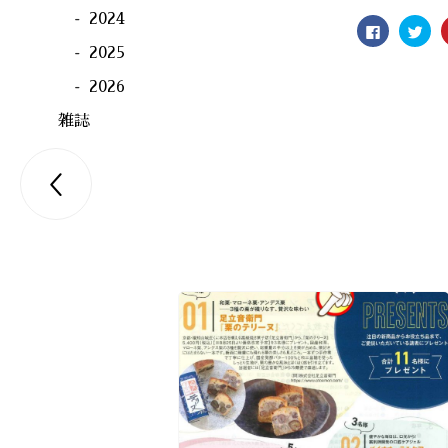
2024
Facebook
ク
で
リ
共
ッ
2025
有
ク
す
し
2026
る
て
に
Twit
は
で
雑誌
ク
共
リ
有
ッ
(新
ク
し
し
い

て
ウ
く
ィ
だ
ン
さ
ド
い
ウ
(新
で
し
開
い
き
ウ
ま
ィ
す)
ン
ド
ウ
で
開
き
ま
す)