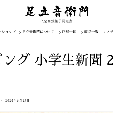
仏蘭西焼菓子調進所
ンショップ
足立音衛門について
店舗一覧
商品一覧
メ
Skip
to
content
ング 小学生新聞 2
2026年6月13日