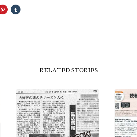
ク
ク
リ
リ
ッ
ッ
ク
ク
し
し
て
て
ter
Pinterest
Tumblr
で
で
共
共
有
有
(新
(新
し
し
い
い
ウ
ウ
ィ
ィ
ン
ン
ド
ド
RELATED STORIES
ウ
ウ
で
で
開
開
き
き
ま
ま
す)
す)