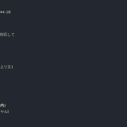
4-18
て対応して
市上リ立1
ー内）
イヤル)