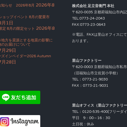
2026年8
知らせ 2026年8月
株式会社 足立音衛門 本社
〒620-0035 京都府福知山市内記4
Bショップイベント 8月の驚栗市
TEL:0773-24-2043
8月1日
FAX:0773-23-0643
2026年8
限定 8月の限定セット
※電話、FAXは里山オフィスに
本地方を震源とする地震の影響に
おります。
物のお届けについて
7月29日
ズインベイダー2026 Autumn
里山ファクトリー
7月28日
〒620-0003 京都府福知山市私
（旧福知山市立佐賀小学校）
TEL：0773-21-9030
FAX：0773-21-9031
里山オフィス（里山ファクトリ
TEL：0120-535-400(フリーダ
平日 9：00～16：30
土日祝：休み