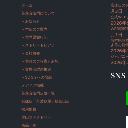
ホーム
店休日のお
月3日
足立音衛門について
公式WE
－お知らせ
2026年
WEB季節
－本店のご案内
月1日
－世界栗旅行記
熊本県熊
よるお荷
－ストリートピアノ
2026年
－会社概要
ジャパニー
－寄付のご報告とお礼
2026年
－女性活躍の推進
SNS
－SDGｓへの取組
メディア掲載
足立音衛門店舗一覧
姉妹店「丹波鶴屋」福知山店
採用情報
里山ファクトリー
商品一覧