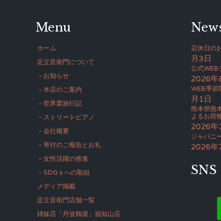
Menu
New
ホーム
店休日のお
月3日
足立音衛門について
公式WE
－お知らせ
2026年
WEB季節
－本店のご案内
月1日
－世界栗旅行記
熊本県熊
よるお荷
－ストリートピアノ
2026年
－会社概要
ジャパニー
－寄付のご報告とお礼
2026年
－女性活躍の推進
SNS
－SDGｓへの取組
メディア掲載
足立音衛門店舗一覧
姉妹店「丹波鶴屋」福知山店