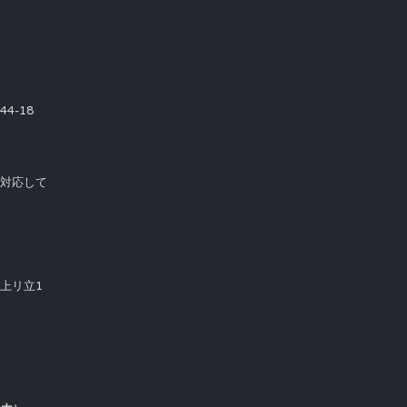
4-18
て対応して
市上リ立1