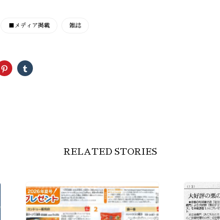
■メディア掲載
雑誌
ク
ク
リ
リ
ッ
ッ
ク
ク
し
し
て
て
ter
Pinterest
Tumblr
で
で
共
共
有
有
(新
(新
し
し
い
い
ウ
ウ
ィ
ィ
RELATED STORIES
ン
ン
ド
ド
ウ
ウ
で
で
開
開
き
き
ま
ま
す)
す)