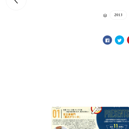

CATEGORY
2013

Facebook
ク
で
リ
共
ッ
有
ク
す
し
る
て
に
Twit
は
で
ク
共
リ
有
ッ
(新
ク
し
し
い
て
ウ
く
ィ
だ
ン
さ
ド
い
ウ
(新
で
し
開
い
き
ウ
ま
ィ
す)
ン
ド
ウ
で