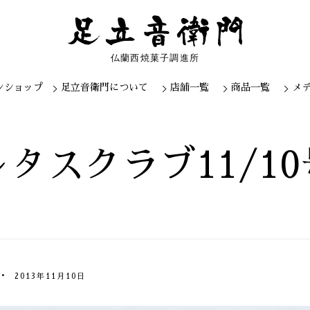
仏蘭西焼菓子調進所
ンショップ
足立音衛門について
店舗一覧
商品一覧
メ
Skip
to
content
タスクラブ11/1
2013年11月10日