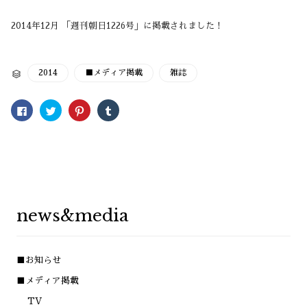
2014年12月 「週刊朝日1226号」に掲載されました！
CATEGORY
2014
■メディア掲載
雑誌

Facebook
ク
ク
ク
で
リ
リ
リ
共
ッ
ッ
ッ
有
ク
ク
ク
す
し
し
し
る
て
て
て
に
Twitter
Pinterest
Tumblr
は
で
で
で
ク
共
共
共
リ
有
有
有
ッ
(新
(新
(新
ク
し
し
し
し
い
い
い
news&media
て
ウ
ウ
ウ
く
ィ
ィ
ィ
だ
ン
ン
ン
さ
ド
ド
ド
い
ウ
ウ
ウ
(新
で
で
で
■お知らせ
し
開
開
開
い
き
き
き
ウ
ま
ま
ま
■メディア掲載
ィ
す)
す)
す)
ン
TV
ド