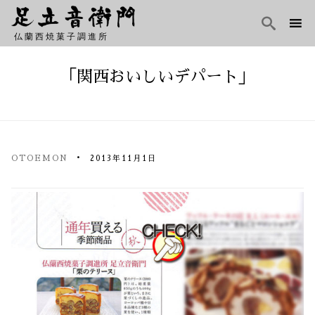

仏蘭西焼菓子調進所
Skip
to
「関西おいしいデパート」
content
OTOEMON
2013年11月1日