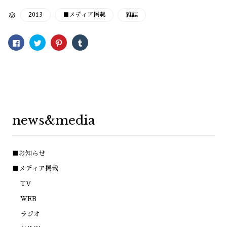
CATEGORY
2013
■メディア掲載
雑誌

Facebook
ク
ク
ク
で
リ
リ
リ
共
ッ
ッ
ッ
有
ク
ク
ク
す
し
し
し
る
て
て
て
に
Twitter
Pinterest
Tumblr
は
で
で
で
ク
共
共
共
リ
有
有
有
ッ
(新
(新
(新
ク
し
し
し
し
い
い
い
news&media
て
ウ
ウ
ウ
く
ィ
ィ
ィ
だ
ン
ン
ン
さ
ド
ド
ド
い
ウ
ウ
ウ
(新
で
で
で
■お知らせ
し
開
開
開
い
き
き
き
ウ
ま
ま
ま
■メディア掲載
ィ
す)
す)
す)
ン
TV
ド
ウ
で
WEB
開
き
ラジオ
ま
す)