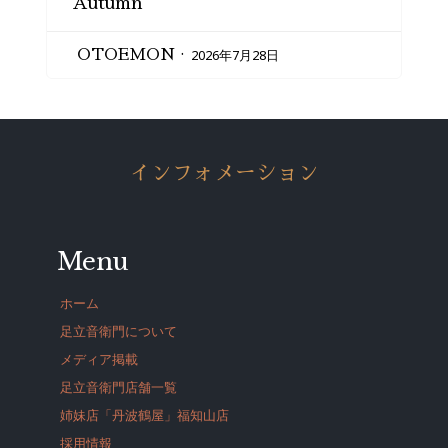
Autumn
2026年7月28日
OTOEMON
インフォメーション
Menu
ホーム
足立音衛門について
メディア掲載
足立音衛門店舗一覧
姉妹店「丹波鶴屋」福知山店
採用情報