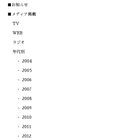
(新
で
で
で
■お知らせ
し
開
開
開
い
き
き
き
ウ
ま
ま
ま
■メディア掲載
ィ
す)
す)
す)
ン
TV
ド
ウ
で
WEB
開
き
ラジオ
ま
す)
年代別
2004
2005
2006
2007
2008
2009
2010
2011
2012