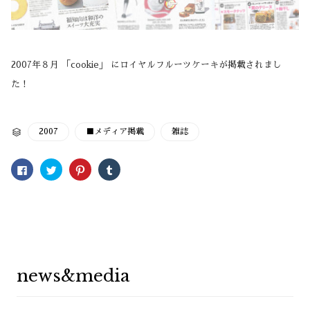
2007年８月 「cookie」 にロイヤルフルーツケーキが掲載されまし
た！
CATEGORY
2007
■メディア掲載
雑誌

Facebook
ク
ク
ク
で
リ
リ
リ
共
ッ
ッ
ッ
有
ク
ク
ク
す
し
し
し
る
て
て
て
に
Twitter
Pinterest
Tumblr
は
で
で
で
ク
共
共
共
リ
有
有
有
ッ
(新
(新
(新
ク
し
し
し
し
い
い
い
news&media
て
ウ
ウ
ウ
く
ィ
ィ
ィ
だ
ン
ン
ン
さ
ド
ド
ド
い
ウ
ウ
ウ