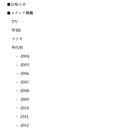
(新
で
で
で
■お知らせ
し
開
開
開
い
き
き
き
ウ
ま
ま
ま
■メディア掲載
ィ
す)
す)
す)
ン
TV
ド
ウ
で
WEB
開
き
ラジオ
ま
す)
年代別
2004
2005
2006
2007
2008
2009
2010
2011
2012