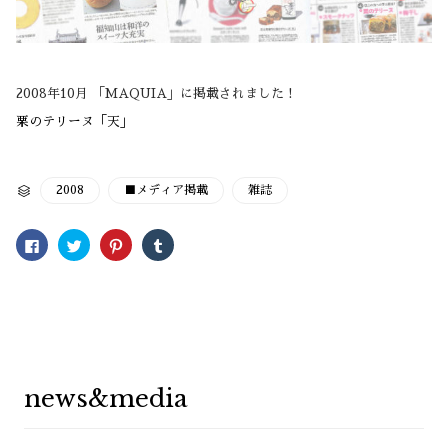
2008年10月 「MAQUIA」に掲載されました！
栗のテリーヌ「天」
CATEGORY
2008
■メディア掲載
雑誌

Facebook
ク
ク
ク
で
リ
リ
リ
共
ッ
ッ
ッ
有
ク
ク
ク
す
し
し
し
る
て
て
て
に
Twitter
Pinterest
Tumblr
は
で
で
で
ク
共
共
共
リ
有
有
有
ッ
(新
(新
(新
ク
し
し
し
し
い
い
い
news&media
て
ウ
ウ
ウ
く
ィ
ィ
ィ
だ
ン
ン
ン
さ
ド
ド
ド
い
ウ
ウ
ウ