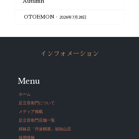
Autumn
2026年7月28日
OTOEMON
インフォメーション
Menu
ホーム
足立音衛門について
メディア掲載
足立音衛門店舗一覧
姉妹店「丹波鶴屋」福知山店
採用情報