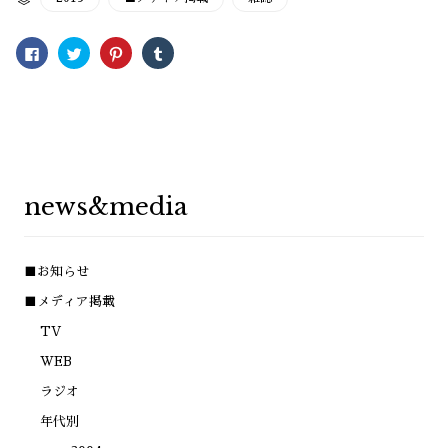
Facebook
ク
ク
ク
で
リ
リ
リ
共
ッ
ッ
ッ
有
ク
ク
ク
す
し
し
し
る
て
て
て
に
Twitter
Pinterest
Tumblr
は
で
で
で
ク
共
共
共
リ
有
有
有
ッ
(新
(新
(新
ク
し
し
し
し
い
い
い
news&media
て
ウ
ウ
ウ
く
ィ
ィ
ィ
だ
ン
ン
ン
さ
ド
ド
ド
い
ウ
ウ
ウ
(新
で
で
で
■お知らせ
し
開
開
開
い
き
き
き
ウ
ま
ま
ま
■メディア掲載
ィ
す)
す)
す)
ン
TV
ド
ウ
で
WEB
開
き
ラジオ
ま
す)
年代別