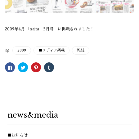
2009年4月 「saita 5月号」に掲載されました！
CATEGORY
2009
■メディア掲載
雑誌

Facebook
ク
ク
ク
で
リ
リ
リ
共
ッ
ッ
ッ
有
ク
ク
ク
す
し
し
し
る
て
て
て
に
Twitter
Pinterest
Tumblr
は
で
で
で
ク
共
共
共
リ
有
有
有
ッ
(新
(新
(新
ク
し
し
し
し
い
い
い
news&media
て
ウ
ウ
ウ
く
ィ
ィ
ィ
だ
ン
ン
ン
さ
ド
ド
ド
い
ウ
ウ
ウ
(新
で
で
で
■お知らせ
し
開
開
開