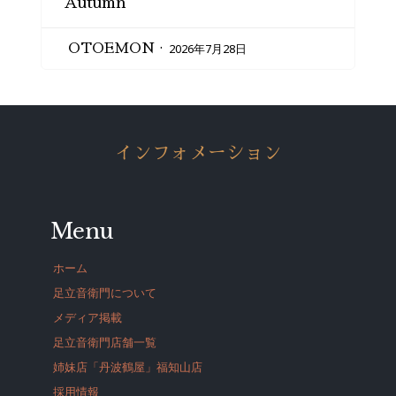
Autumn
2026年7月28日
OTOEMON
インフォメーション
Menu
ホーム
足立音衛門について
メディア掲載
足立音衛門店舗一覧
姉妹店「丹波鶴屋」福知山店
採用情報