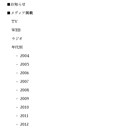
(新
で
で
で
■お知らせ
し
開
開
開
い
き
き
き
ウ
ま
ま
ま
■メディア掲載
ィ
す)
す)
す)
ン
TV
ド
ウ
で
WEB
開
き
ラジオ
ま
す)
年代別
2004
2005
2006
2007
2008
2009
2010
2011
2012