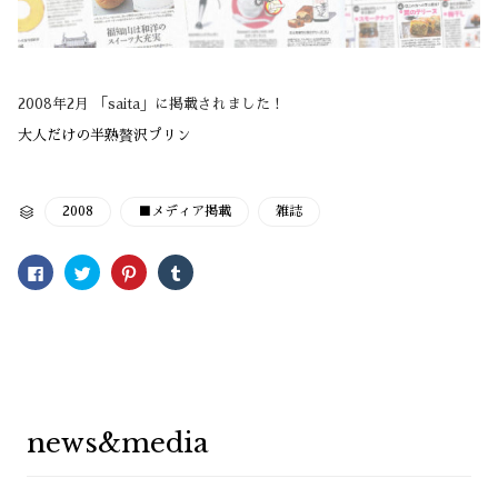
2008年2月 「saita」に掲載されました！
大人だけの半熟贅沢プリン
CATEGORY
2008
■メディア掲載
雑誌

Facebook
ク
ク
ク
で
リ
リ
リ
共
ッ
ッ
ッ
有
ク
ク
ク
す
し
し
し
る
て
て
て
に
Twitter
Pinterest
Tumblr
は
で
で
で
ク
共
共
共
リ
有
有
有
ッ
(新
(新
(新
ク
し
し
し
し
い
い
い
news&media
て
ウ
ウ
ウ
く
ィ
ィ
ィ
だ
ン
ン
ン
さ
ド
ド
ド
い
ウ
ウ
ウ