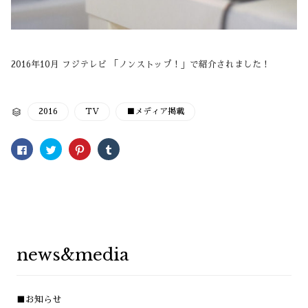
2016年10月 フジテレビ 「ノンストップ！」で紹介されました！
CATEGORY
2016
TV
■メディア掲載

Facebook
ク
ク
ク
で
リ
リ
リ
共
ッ
ッ
ッ
有
ク
ク
ク
す
し
し
し
る
て
て
て
に
Twitter
Pinterest
Tumblr
は
で
で
で
ク
共
共
共
リ
有
有
有
ッ
(新
(新
(新
ク
し
し
し
し
い
い
い
news&media
て
ウ
ウ
ウ
く
ィ
ィ
ィ
だ
ン
ン
ン
さ
ド
ド
ド
い
ウ
ウ
ウ
(新
で
で
で
■お知らせ
し
開
開
開