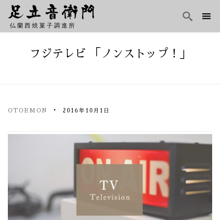

仏蘭西焼菓子調進所
Skip
to
フジテレビ 「ノンストップ！」
content
OTOEMON
2016年10月1日