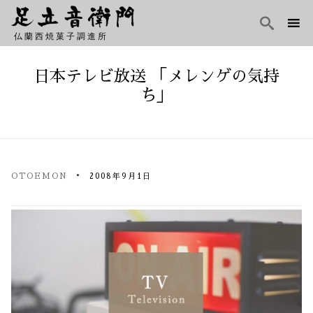

仏蘭西焼菓子調進所
Skip
to
日本テレビ放送 「メレンゲの気持
content
ち」
OTOEMON
2008年9月1日