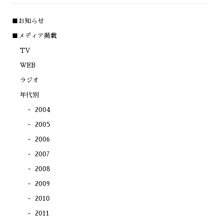
だ
ン
ン
ン
さ
ド
ド
ド
い
ウ
ウ
ウ
(新
で
で
で
■お知らせ
し
開
開
開
い
き
き
き
ウ
ま
ま
ま
■メディア掲載
ィ
す)
す)
す)
ン
TV
ド
ウ
で
WEB
開
き
ラジオ
ま
す)
年代別
2004
2005
2006
2007
2008
2009
2010
2011