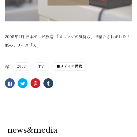
2008年9月 日本テレビ放送 「メレンゲの気持ち」で紹介されました！
栗のテリーヌ「天」
CATEGORY
2008
TV
■メディア掲載

Facebook
ク
ク
ク
で
リ
リ
リ
共
ッ
ッ
ッ
有
ク
ク
ク
す
し
し
し
る
て
て
て
に
Twitter
Pinterest
Tumblr
は
で
で
で
ク
共
共
共
リ
有
有
有
ッ
(新
(新
(新
ク
し
し
し
し
い
い
い
news&media
て
ウ
ウ
ウ
く
ィ
ィ
ィ