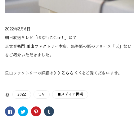
2022年2月6日
朝日放送テレビ「ほな行こCar！」にて
足立音衛門
里山ファクトリー
本店、銀寄栗の栗のテリーヌ「天」など
をご紹介いただきました。
里山ファクトリーの詳細は
＞＞こちら＜＜
をご覧くださいませ。
CATEGORY
2022
TV
■メディア掲載

Facebook
ク
ク
ク
で
リ
リ
リ
共
ッ
ッ
ッ
有
ク
ク
ク
す
し
し
し
る
て
て
て
に
Twitter
Pinterest
Tumblr
は
で
で
で