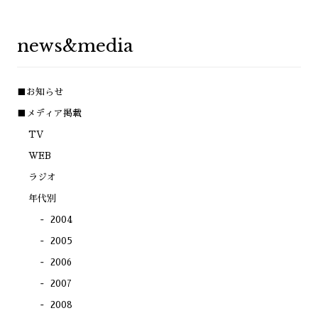
ク
共
共
共
リ
有
有
有
ッ
(新
(新
(新
ク
し
し
し
し
い
い
い
news&media
て
ウ
ウ
ウ
く
ィ
ィ
ィ
だ
ン
ン
ン
さ
ド
ド
ド
い
ウ
ウ
ウ
(新
で
で
で
■お知らせ
し
開
開
開
い
き
き
き
ウ
ま
ま
ま
■メディア掲載
ィ
す)
す)
す)
ン
TV
ド
ウ
で
WEB
開
き
ラジオ
ま
す)
年代別
2004
2005
2006
2007
2008