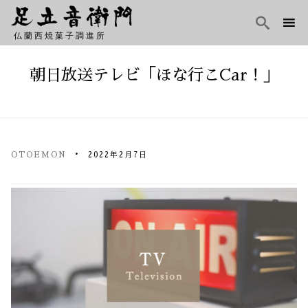

仏蘭西焼菓子調進所
Skip
to
朝日放送テレビ「ほな行こCar！」
content
OTOEMON
2022年2月7日