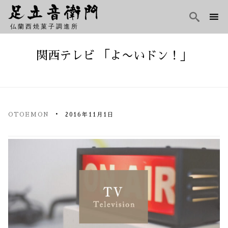

仏蘭西焼菓子調進所
Skip
to
関西テレビ 「よ〜いドン！」
content
OTOEMON
2016年11月1日