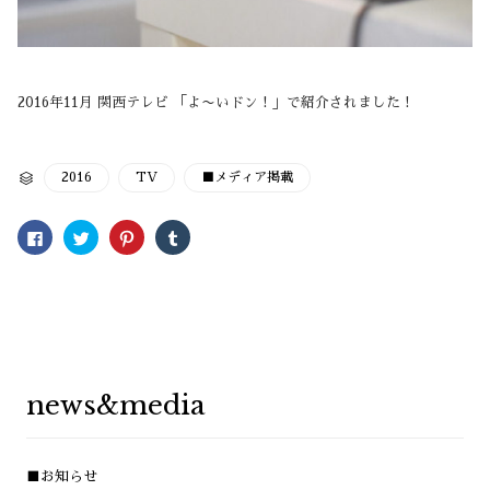
2016年11月 関西テレビ 「よ〜いドン！」で紹介されました！
CATEGORY
2016
TV
■メディア掲載

Facebook
ク
ク
ク
で
リ
リ
リ
共
ッ
ッ
ッ
有
ク
ク
ク
す
し
し
し
る
て
て
て
に
Twitter
Pinterest
Tumblr
は
で
で
で
ク
共
共
共
リ
有
有
有
ッ
(新
(新
(新
ク
し
し
し
し
い
い
い
news&media
て
ウ
ウ
ウ
く
ィ
ィ
ィ
だ
ン
ン
ン
さ
ド
ド
ド
い
ウ
ウ
ウ
(新
で
で
で
■お知らせ
し
開
開
開