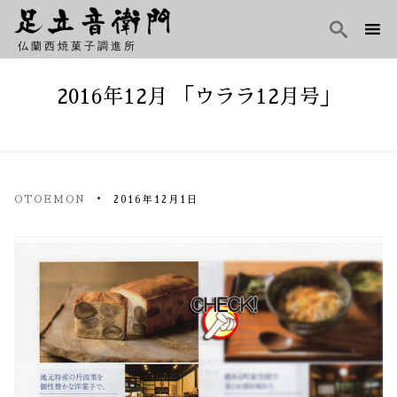

仏蘭西焼菓子調進所
Skip
to
2016年12月 「ウララ12月号」
content
OTOEMON
2016年12月1日