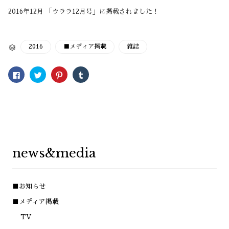
2016年12月 「ウララ12月号」に掲載されました！
CATEGORY
2016
■メディア掲載
雑誌

Facebook
ク
ク
ク
で
リ
リ
リ
共
ッ
ッ
ッ
有
ク
ク
ク
す
し
し
し
る
て
て
て
に
Twitter
Pinterest
Tumblr
は
で
で
で
ク
共
共
共
リ
有
有
有
ッ
(新
(新
(新
ク
し
し
し
し
い
い
い
news&media
て
ウ
ウ
ウ
く
ィ
ィ
ィ
だ
ン
ン
ン
さ
ド
ド
ド
い
ウ
ウ
ウ
(新
で
で
で
■お知らせ
し
開
開
開
い
き
き
き
ウ
ま
ま
ま
■メディア掲載
ィ
す)
す)
す)
ン
TV
ド
ウ