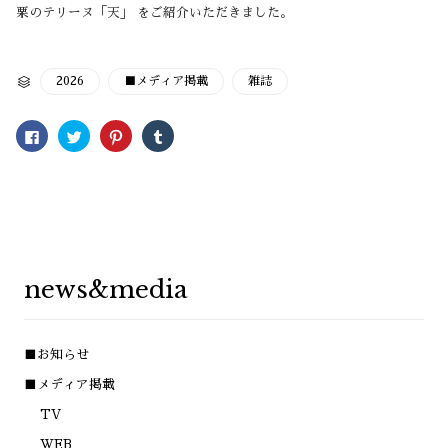
栗のテリーヌ「天」 をご紹介いただきました。
CATEGORY
2026
■メディア掲載
雑誌

Facebook
ク
ク
ク
で
リ
リ
リ
共
ッ
ッ
ッ
有
ク
ク
ク
す
し
し
し
る
て
て
て
に
Twitter
Pinterest
Tumblr
は
で
で
で
ク
共
共
共
リ
有
有
有
ッ
(新
(新
(新
ク
し
し
し
し
い
い
い
news&media
て
ウ
ウ
ウ
く
ィ
ィ
ィ
だ
ン
ン
ン
さ
ド
ド
ド
い
ウ
ウ
ウ
(新
で
で
で
■お知らせ
し
開
開
開
い
き
き
き
ウ
ま
ま
ま
■メディア掲載
ィ
す)
す)
す)
ン
TV
ド
ウ
で
WEB