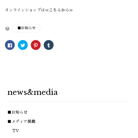
オンラインショップは
≪こちらから≫
CATEGORY
■お知らせ

Facebook
ク
ク
ク
で
リ
リ
リ
共
ッ
ッ
ッ
有
ク
ク
ク
す
し
し
し
る
て
て
て
に
Twitter
Pinterest
Tumblr
は
で
で
で
ク
共
共
共
リ
有
有
有
ッ
(新
(新
(新
ク
し
し
し
し
い
い
い
news&media
て
ウ
ウ
ウ
く
ィ
ィ
ィ
だ
ン
ン
ン
さ
ド
ド
ド
い
ウ
ウ
ウ
(新
で
で
で
■お知らせ
し
開
開
開
い
き
き
き
ウ
ま
ま
ま
■メディア掲載
ィ
す)
す)
す)
ン
TV
ド
ウ