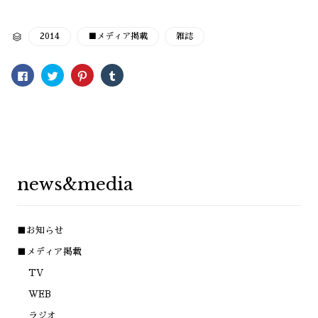
CATEGORY
2014
■メディア掲載
雑誌

Facebook
ク
ク
ク
で
リ
リ
リ
共
ッ
ッ
ッ
有
ク
ク
ク
す
し
し
し
る
て
て
て
に
Twitter
Pinterest
Tumblr
は
で
で
で
ク
共
共
共
リ
有
有
有
ッ
(新
(新
(新
ク
し
し
し
し
い
い
い
news&media
て
ウ
ウ
ウ
く
ィ
ィ
ィ
だ
ン
ン
ン
さ
ド
ド
ド
い
ウ
ウ
ウ
(新
で
で
で
■お知らせ
し
開
開
開
い
き
き
き
ウ
ま
ま
ま
■メディア掲載
ィ
す)
す)
す)
ン
TV
ド
ウ
で
WEB
開
き
ラジオ