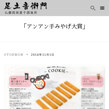

仏蘭西焼菓子調進所
Skip
to
「アンアン手みやげ大賞」
content
OTOEMON
2014年11月1日