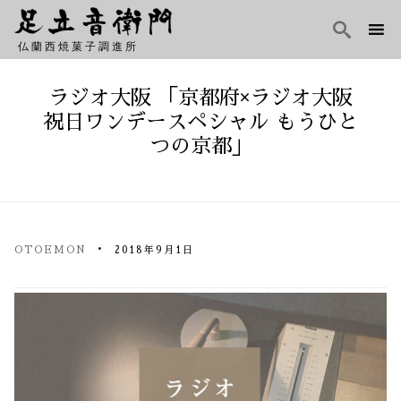

仏蘭西焼菓子調進所
Skip
to
ラジオ大阪 「京都府×ラジオ大阪
content
祝日ワンデースペシャル もうひと
つの京都」
OTOEMON
2018年9月1日