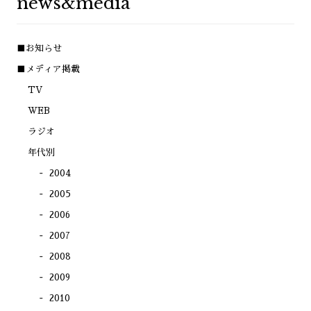
news&media
て
ウ
ウ
ウ
く
ィ
ィ
ィ
だ
ン
ン
ン
さ
ド
ド
ド
い
ウ
ウ
ウ
(新
で
で
で
■お知らせ
し
開
開
開
い
き
き
き
ウ
ま
ま
ま
■メディア掲載
ィ
す)
す)
す)
ン
TV
ド
ウ
で
WEB
開
き
ラジオ
ま
す)
年代別
2004
2005
2006
2007
2008
2009
2010