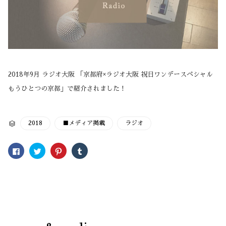
2018年9月 ラジオ大阪 「京都府×ラジオ大阪 祝日ワンデースペシャル
もうひとつの京都」で紹介されました！
CATEGORY
2018
■メディア掲載
ラジオ

Facebook
ク
ク
ク
で
リ
リ
リ
共
ッ
ッ
ッ
有
ク
ク
ク
す
し
し
し
る
て
て
て
に
Twitter
Pinterest
Tumblr
は
で
で
で
ク
共
共
共
リ
有
有
有
ッ
(新
(新
(新
ク
し
し
し
し
い
い
い