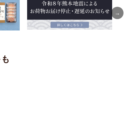
Next
キも