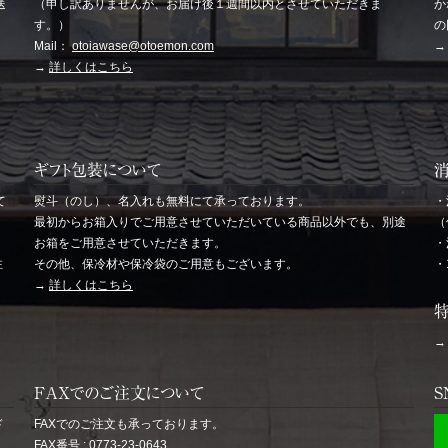
送
（申し訳ありませんが、お届け後１週間以内とさせていただきま
か
す。）
の
Mail：
otoiawase@otoemon.com
→
詳しくはこちら
ギフト包装について
て
熨斗（のし）、名入れも無料にて承っております。
・
最初からお箱入りでご用意させていただいている商品以外でも、別途
（
お箱をご用意させていただきます。
・
注
その他、保冷材や保冷袋のご用意もございます。
・
→
詳しくはこちら
FAXでのご注文について
S
ド
FAXでのご注文も承っております。
FAX番号 : 0773-23-0643