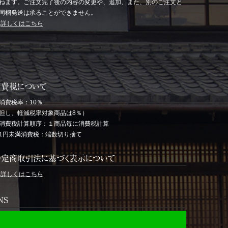
ねます。ご注文完了後の内容の変更や、追加、また、別のご注文と
同梱発送は承ることができません。
→
詳しくはこちら
消費税について
消費税率：10％
但し、軽減税率対象商品は8％）
消費税計算順序：１商品毎に消費税計算
1円未満消費税：端数切り捨て
特定商取引法に基づく表示について
→
詳しくはこちら
NS