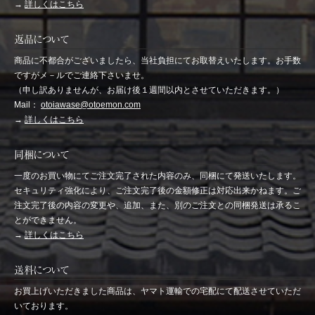
→
詳しくはこちら
返品について
商品に不都合がございましたら、当社負担にてお取替えいたします。お手数
ですがメ－ルでご連絡下さいませ。
（申し訳ありませんが、お届け後１週間以内とさせていただきます。）
Mail：
otoiawase@otoemon.com
→
詳しくはこちら
同梱について
一度のお買い物にてご注文完了された内容のみ、同梱にて発送いたします。
セキュリティ強化により、ご注文完了後の金額修正は対応出来かねます。ご
注文完了後の内容の変更や、追加、また、別のご注文との同梱発送は承るこ
とができません。
→
詳しくはこちら
送料について
お買上げいただきました商品は、ヤマト運輸での宅配にて配送させていただ
いております。