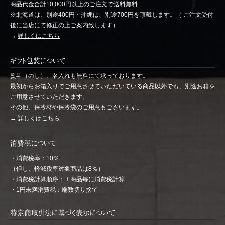
商品代金合計10,000円以上のご注文で送料無料
※北海道は、別途400円・沖縄は、別途700円を頂戴します。（ ご注文受付
後に当店にて修正の上ご案内致します）
→
詳しくはこちら
ギフト包装について
熨斗（のし）、名入れも無料にて承っております。
最初からお箱入りでご用意させていただいている商品以外でも、別途お箱を
ご用意させていただきます。
その他、保冷材や保冷袋のご用意もございます。
→
詳しくはこちら
消費税について
・消費税率：10％
（但し、軽減税率対象商品は8％）
・消費税計算順序：１商品毎に消費税計算
・1円未満消費税：端数切り捨て
特定商取引法に基づく表示について