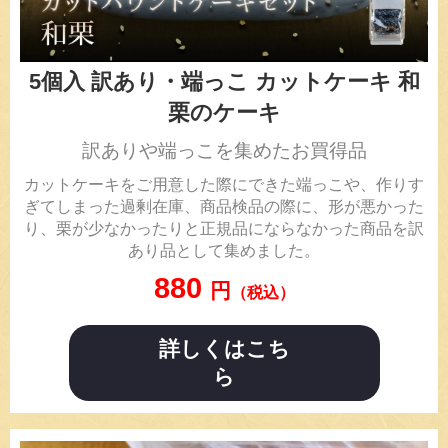
5個入 訳あり・端っこ カットケーキ 和
栗のケーキ
訳ありや端っこを集めたお買得品
カットケーキをご用意した際にできた端っこや、作りす
ぎてしまった過剰在庫、商品検品の際に、形が悪かった
り、栗が少なかったりと正規品にならなかった商品を訳
あり品として集めました。
880
円
（税込）
詳しくはこち
ら