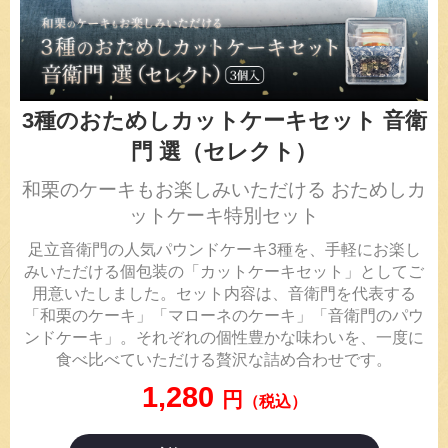
3種のおためしカットケーキセット 音衛
門 選（セレクト）
和栗のケーキもお楽しみいただける おためしカ
ットケーキ特別セット
足立音衛門の人気パウンドケーキ3種を、手軽にお楽し
みいただける個包装の「カットケーキセット」としてご
用意いたしました。セット内容は、音衛門を代表する
「和栗のケーキ」「マローネのケーキ」「音衛門のパウ
ンドケーキ」。それぞれの個性豊かな味わいを、一度に
食べ比べていただける贅沢な詰め合わせです。
1,280
円
（税込）