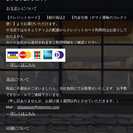
お支払いについて
【クレジットカード】 【銀行振込】 【代金引換（ヤマト運輸のコレクト
便）】よりお選びいただけます。
※当店ではセキュリティ上の配慮からクレジットカード利用控はお送りして
おりません。
カード会社から送付されますご利用明細をご確認ください。
→
詳しくはこちら
返品について
商品に不都合がございましたら、当社負担にてお取替えいたします。お手数
ですがメ－ルでご連絡下さいませ。
（申し訳ありませんが、お届け後１週間以内とさせていただきます。）
Mail：
otoiawase@otoemon.com
→
詳しくはこちら
同梱について