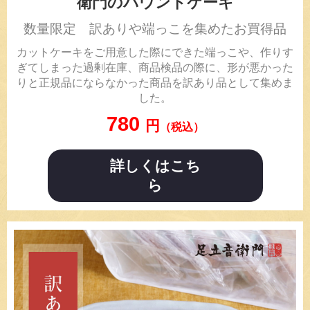
衛門のパウンドケーキ
数量限定 訳ありや端っこを集めたお買得品
カットケーキをご用意した際にできた端っこや、作りす
ぎてしまった過剰在庫、商品検品の際に、形が悪かった
りと正規品にならなかった商品を訳あり品として集めま
した。
780
円
（税込）
詳しくはこち
ら