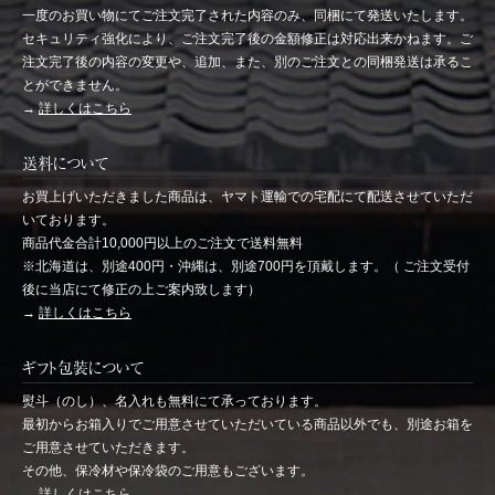
一度のお買い物にてご注文完了された内容のみ、同梱にて発送いたします。
セキュリティ強化により、ご注文完了後の金額修正は対応出来かねます。ご
注文完了後の内容の変更や、追加、また、別のご注文との同梱発送は承るこ
とができません。
→
詳しくはこちら
送料について
お買上げいただきました商品は、ヤマト運輸での宅配にて配送させていただ
いております。
商品代金合計10,000円以上のご注文で送料無料
※北海道は、別途400円・沖縄は、別途700円を頂戴します。（ ご注文受付
後に当店にて修正の上ご案内致します）
→
詳しくはこちら
ギフト包装について
熨斗（のし）、名入れも無料にて承っております。
最初からお箱入りでご用意させていただいている商品以外でも、別途お箱を
ご用意させていただきます。
その他、保冷材や保冷袋のご用意もございます。
→
詳しくはこちら