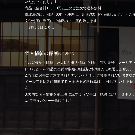
いただいております。
商品代金合計10,000円以上のご注文で送料無料
※北海道は、別途400円・沖縄は、別途700円を頂戴します。（ ご
文受付後に当店にて修正の上ご案内致します）
→
詳しくはこちら
個人情報の保護について
1.お客様から頂戴した大切な個人情報（住所、電話番号、メールア
レスなど）を商品の出荷や製造の確認以外の目的に流用しません。
2.当店に過去にご注文された方といえども、ご希望されないお客様
メールアドレスに無断でＤＭを送る迷惑行為は、絶対にいたしませ
ん。
3.大切な個人情報を第三者に流すような事は、絶対にいたしません
→
プライバシー一覧はこちら