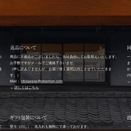
返品について
コ
商品に不都合がございましたら、当社負担にてお取替えいたします。
一
お手数ですがメ－ルでご連絡下さいませ。
ま
送
（申し訳ありませんが、お届け後１週間以内とさせていただきま
か
す。）
の
Mail：
otoiawase@otoemon.com
→
詳しくはこちら
ギフト包装について
て
熨斗（のし）、名入れも無料にて承っております。
・