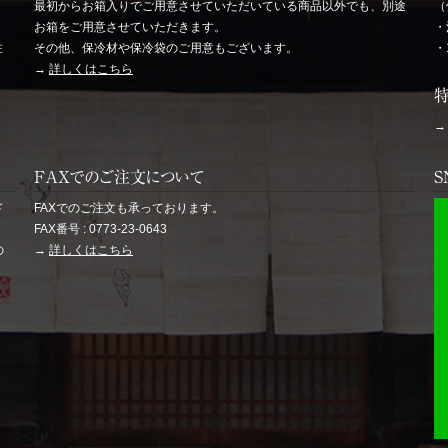
最初からお箱入りでご用意させていただいている商品以外でも、別途
（
お箱をご用意させていただきます。
・
注
その他、保冷材や保冷袋のご用意もございます。
・
→
詳しくはこちら
FAXでのご注文について
S
ド
FAXでのご注文も承っております。
FAX番号 : 0773-23-0643
の
→
詳しくはこちら
。