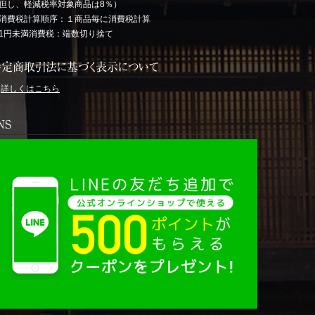
但し、軽減税率対象商品は8％）
消費税計算順序：１商品毎に消費税計算
1円未満消費税：端数切り捨て
特定商取引法に基づく表示について
→
詳しくはこちら
NS