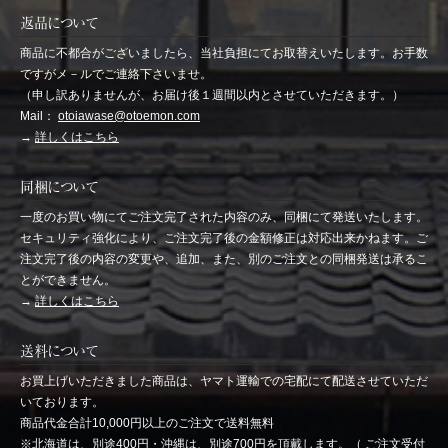
返品について
商品に不都合がございましたら、当社負担にてお取替えいたします。お手数
ですがメ－ルでご連絡下さいませ。
（申し訳ありませんが、お届け後１週間以内とさせていただきます。）
Mail：
otoiawase@otoemon.com
→
詳しくはこちら
同梱について
一度のお買い物にてご注文完了された内容のみ、同梱にて発送いたします。
セキュリティ強化により、ご注文完了後の金額修正は対応出来かねます。ご
注文完了後の内容の変更や、追加、また、別のご注文との同梱発送は承るこ
とができません。
→
詳しくはこちら
送料について
お買上げいただきました商品は、ヤマト運輸での宅配にて配送させていただ
いております。
商品代金合計10,000円以上のご注文で送料無料
※北海道は、別途400円・沖縄は、別途700円を頂戴します。（ ご注文受付